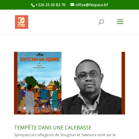
+226 25 30 83 70
office@fespaco.bf
TEMPÊTE DANS UNE CALEBASSE
Synopsis Les villageois de Sougouri et Sawoura sont sur le