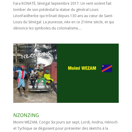
Fara KONATÉ, Sénégal Septembre 2017. Un vent violent fait
tomber de son piédestal la statue du général Louis
LéonFaidherbe qui trônait depuis 130 ans au cœur de Saint-
Louis du Sénégal. La jeunesse, née en ce 21ème siècle, et qui
dénonce les symboles du colonialisme,...
NZONZING
Moimi WEZAM, Congo Six jours sur sept, Lordi, Andria, Hénoch
et Tychique se déguisent pour présenter des sketchs à la