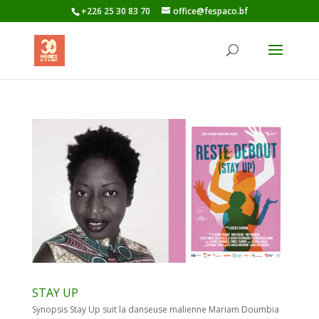
+226 25 30 83 70
office@fespaco.bf
STAY UP
Synopsis Stay Up suit la danseuse malienne Mariam Doumbia