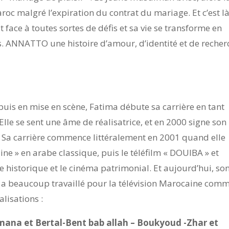
oc malgré l’expiration du contrat du mariage. Et c’est l
it face à toutes sortes de défis et sa vie se transforme en
s. ANNATTO une histoire d’amour, d’identité et de recher
puis en mise en scène, Fatima débute sa carrière en tant
. Elle se sent une âme de réalisatrice, et en 2000 signe son
 ». Sa carrière commence littéralement en 2001 quand elle
line » en arabe classique, puis le téléfilm « DOUIBA » et
ie historique et le cinéma patrimonial. Et aujourd’hui, so
lle a beaucoup travaillé pour la télévision Marocaine com
alisations :
ana et Bertal-Bent bab allah – Boukyoud -Zhar et