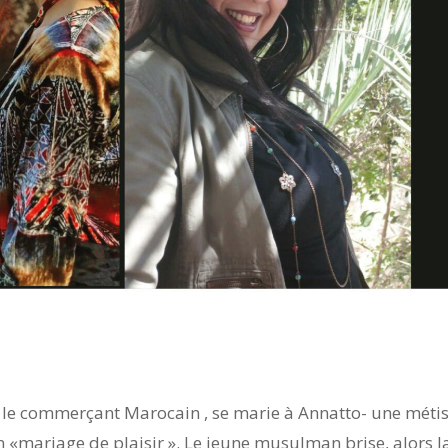
le commerçant Marocain , se marie à Annatto- une métis
n «mariage de plaisir ». Le jeune musulman brise, alors l