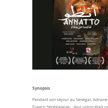
Synopsis
Pendant son séjour au Sénégal, Adnane 
Franco-Sénégalaise- ; leur union était u