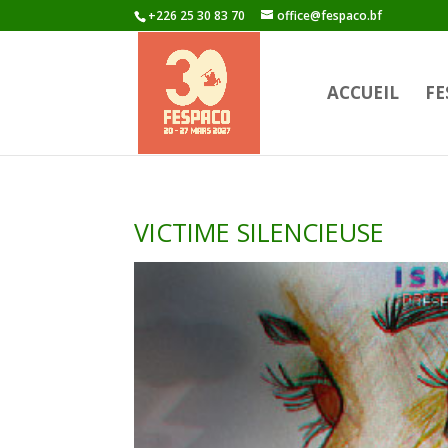
+226 25 30 83 70
office@fespaco.bf
ACCUEIL
FE
VICTIME SILENCIEUSE