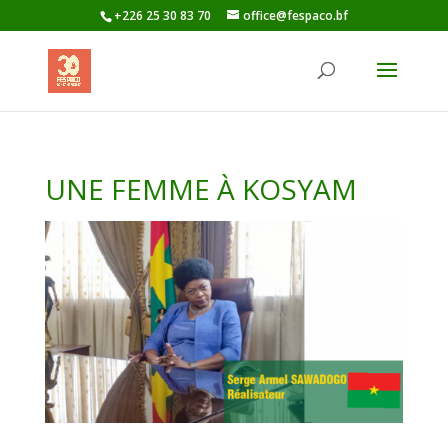
+226 25 30 83 70
office@fespaco.bf
UNE FEMME À KOSYAM