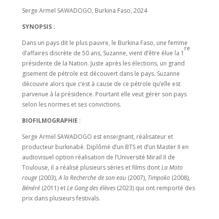
Serge Armel SAWADOGO, Burkina Faso, 2024
SYNOPSIS :
Dans un pays dit le plus pauvre, le Burkina Faso, une femme
re
d’affaires discrète de 50 ans, Suzanne, vient d’être élue la 1
présidente de la Nation. Juste après les élections, un grand
gisement de pétrole est découvert dans le pays. Suzanne
découvre alors que c’est à cause de ce pétrole qu’elle est
parvenue à la présidence. Pourtant elle veut gérer son pays
selon les normes et ses convictions.
BIOFILMOGRAPHIE
:
Serge Armel SAWADOGO est enseignant, réalisateur et
producteur burkinabè. Diplômé d’un BTS et d’un Master II en
audiovisuel option réalisation de l’Université Mirail II de
Toulouse, il a réalisé plusieurs séries et films dont
La Moto
rouge
(2003),
A la Recherche de son eau
(2007),
Timpoko
(2008),
Bénéré
(2011) et
Le Gang des élèves
(2023) qui ont remporté des
prix dans plusieurs festivals.