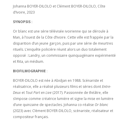
Johanna BOYER-DILOLO et Clément BOYER-DILOLO, Côte
d’Ivoire, 2023
SYNOPSIS :
Or blanc est une série télévisée ivoirienne qui se déroule à
Man, à l’ouest de la Côte d’Ivoire. Cette ville est frappée par la
disparition d’un jeune garçon, puis par une série de meurtres
rituels. L’enquête policière réunit alors un duo totalement
opposé : Landry, un commissaire quinquagénaire expérimenté
et Rita, un médium.
BIOFILMOGRAPHIE
:
BOYER-DILOLO est née à Abidjan en 1988. Scénariste et
réalisatrice, elle a réalisé plusieurs films et séries dont
Entre-
Deux
et
Tout Part en Live
(2017). Passionnée de théâtre, elle
s’impose comme créatrice lumière et signe la mise en lumière
d’une quinzaine de spectacles. Johanna co-réalise
Or blanc
(2023) avec Clément BOYER-DILOLO, scénariste, réalisateur et
compositeur français.