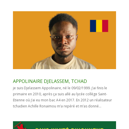
APPOLINAIRE DJELASSEM, TCHAD
je suis Djelassem Appolinaire, né le 09/02/1999. j’ai finis le
primaire en 2010, après ça suis allé au lycée collège Saint-
Etienne où j’ai eu mon bac A4 en 2017. En 2012 un réalisateur
tchadien Achille Ronaimou m’a repéré et m’as donné...